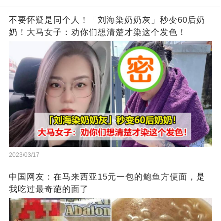
不要怀疑是同个人！「刘海染奶奶灰」秒变60后奶
奶！大马女子：劝你们想清楚才染这个发色！
2023/03/17
中国网友：在马来西亚15元一包的鲍鱼方便面，是
我吃过最奇葩的面了