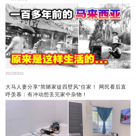
2023/03/11
大马人妻分享“简陋家徒四壁风”住家！ 网民看后直
呼羡慕：有冲动想丢完家中杂物！