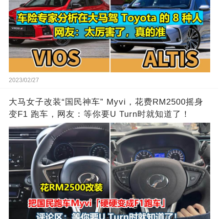
2023/02/27
大马女子改装“国民神车” Myvi，花费RM2500摇身
变F1 跑车，网友：等你要U Turn时就知道了！