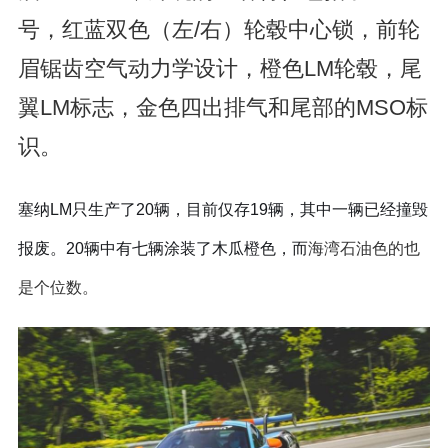
号，红蓝双色（左/右）轮毂中心锁，前轮
眉锯齿空气动力学设计，橙色LM轮毂，尾
翼LM标志，金色四出排气和尾部的MSO标
识。
塞纳LM只生产了20辆，目前仅存19辆，其中一辆已经撞毁
报废。20辆中有七辆涂装了木瓜橙色，而
海湾石油色的也
是个位数。