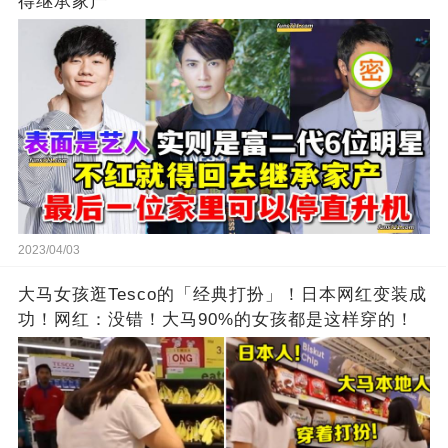
得继承家产
2023/04/03
大马女孩逛Tesco的「经典打扮」！日本网红变装成
功！网红：没错！大马90%的女孩都是这样穿的！