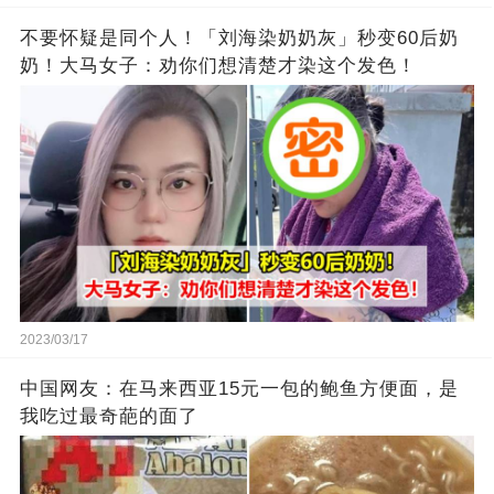
不要怀疑是同个人！「刘海染奶奶灰」秒变60后奶
奶！大马女子：劝你们想清楚才染这个发色！
2023/03/17
中国网友：在马来西亚15元一包的鲍鱼方便面，是
我吃过最奇葩的面了