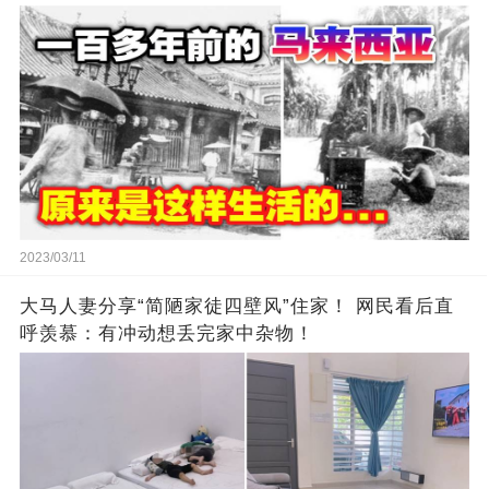
2023/03/11
大马人妻分享“简陋家徒四壁风”住家！ 网民看后直
呼羡慕：有冲动想丢完家中杂物！