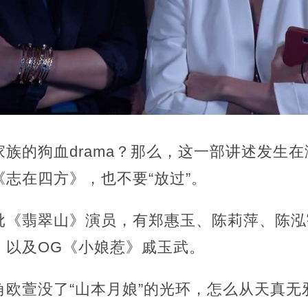
族的狗血drama？那么，这一部讲述发生
志在四方》，也不要“放过”。
批《翡翠山》演员，有郑惠玉、陈莉萍、陈泓
，以及OG《小娘惹》戚玉武。
角欧萱没了“山本月娘”的光环，怎么从天真无