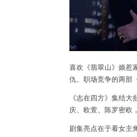
喜欢《翡翠山》娘惹家
仇、职场竞争的两部《
《志在四方》集结大
庆、欧萱、陈罗密欧
剧集亮点在于看女主