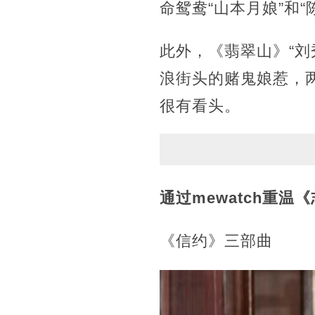
命鸳鸯“山本月娘”和
此外，《翡翠山》“刘
浪街头的赌鬼娘惹，
很有看头。
通过mewatch重温《
《信约》三部曲