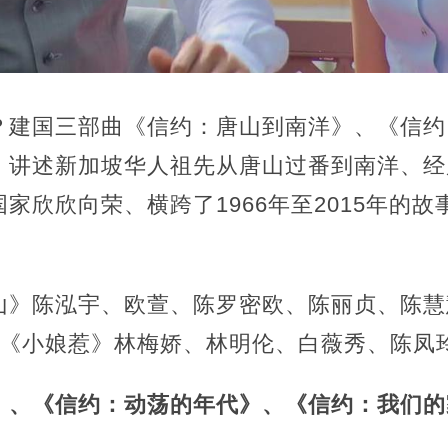
？建国三部曲《信约：唐山到南洋》、《信约
》讲述新加坡华人祖先从唐山过番到南洋、经
家欣欣向荣、横跨了1966年至2015年的
山》陈泓宇、欧萱、陈罗密欧、陈丽贞、陈慧
G《小娘惹》林梅娇、林明伦、白薇秀、陈凤
》、《
信约：动荡的年代
》、《
信约：我们的