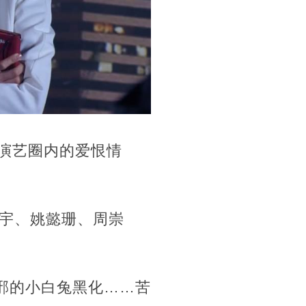
在演艺圈内的爱恨情
宇、姚懿珊、周崇
邪的小白兔黑化……苦