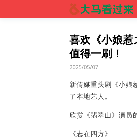
喜欢《小娘惹
值得一刷！
2025/05/07
新传媒重头剧《小娘惹
了本地艺人。
欣赏《翡翠山》演员
《志在四方》