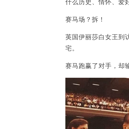
什么历史、情怀、爱
赛马场？拆！
英国伊丽莎白女王到
宅。
赛马跑赢了对手，却