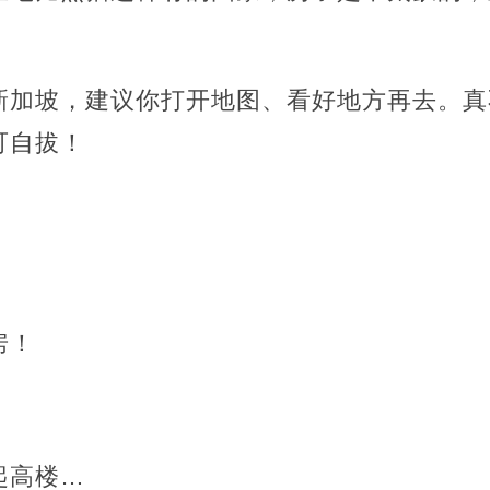
新加坡，建议你打开地图、看好地方再去。真
可自拔！
！
房！
！
起高楼…