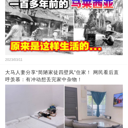
2023/03/11
大马人妻分享“简陋家徒四壁风”住家！ 网民看后直
呼羡慕：有冲动想丢完家中杂物！