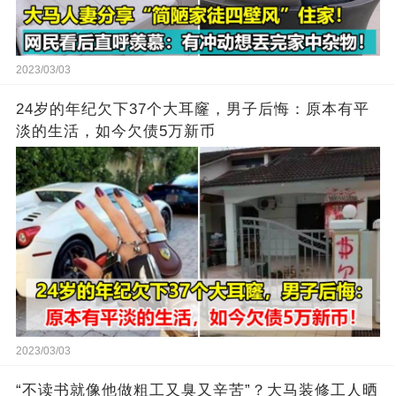
2023/03/03
24岁的年纪欠下37个大耳窿，男子后悔：原本有平
淡的生活，如今欠债5万新币
2023/03/03
“不读书就像他做粗工又臭又辛苦”？大马装修工人晒