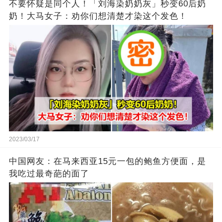
不要怀疑是同个人！「刘海染奶奶灰」秒变60后奶
奶！大马女子：劝你们想清楚才染这个发色！
2023/03/17
中国网友：在马来西亚15元一包的鲍鱼方便面，是
我吃过最奇葩的面了