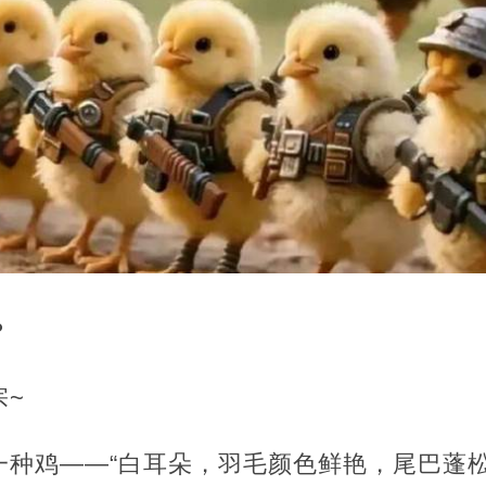
？
宗~
一种鸡——“白耳朵，羽毛颜色鲜艳，尾巴蓬松