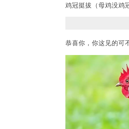
鸡冠挺拔（母鸡没鸡冠
恭喜你，你这见的可不