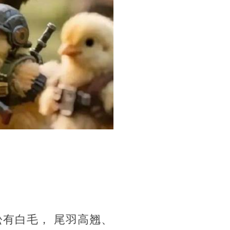
有白毛， 尾羽高翘、