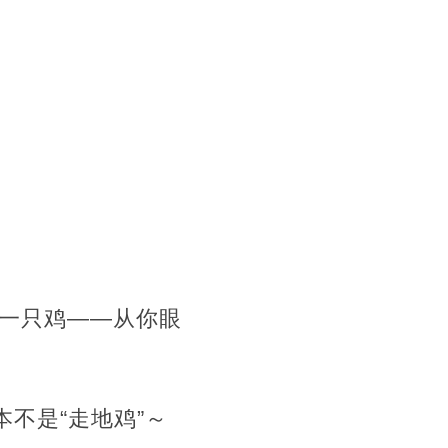
一只鸡——从你眼
不是“走地鸡”～