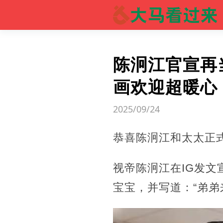
陈泂江官宣再当
画欢迎超暖心
2025/09/24
恭喜陈泂江和太太正
视帝陈泂江在IG发
宝宝，并写道：“弟弟