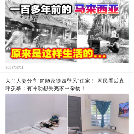
2023/03/11
大马人妻分享“简陋家徒四壁风”住家！ 网民看后直
呼羡慕：有冲动想丢完家中杂物！