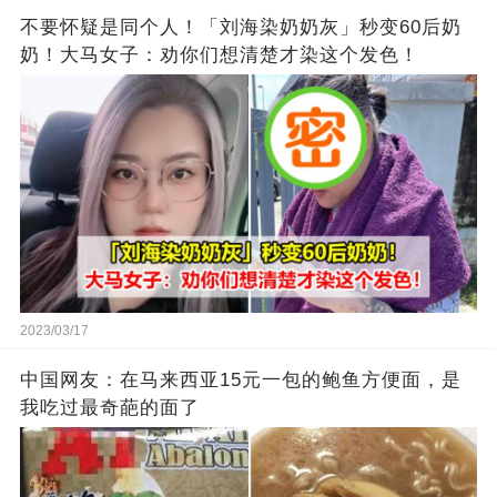
不要怀疑是同个人！「刘海染奶奶灰」秒变60后奶
奶！大马女子：劝你们想清楚才染这个发色！
2023/03/17
中国网友：在马来西亚15元一包的鲍鱼方便面，是
我吃过最奇葩的面了