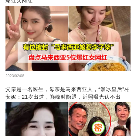
爆红女网红
2023/02/08
父亲是一名医生，母亲是马来西亚人，“溜冰皇后”柏
安妮：21岁出道，巅峰时隐退，近照曝光认不出