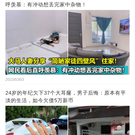
呼羡慕：有冲动想丢完家中杂物！
2023/03/03
24岁的年纪欠下37个大耳窿，男子后悔：原本有平
淡的生活，如今欠债5万新币