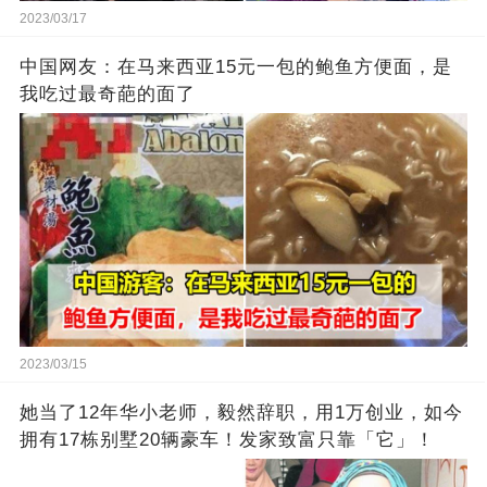
2023/03/17
中国网友：在马来西亚15元一包的鲍鱼方便面，是
我吃过最奇葩的面了
2023/03/15
她当了12年华小老师，毅然辞职，用1万创业，如今
拥有17栋别墅20辆豪车！发家致富只靠「它」！