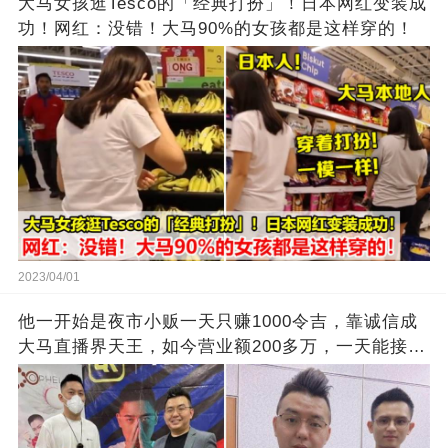
大马女孩逛Tesco的「经典打扮」！日本网红变装成
功！网红：没错！大马90%的女孩都是这样穿的！
2023/04/01
他一开始是夜市小贩一天只赚1000令吉，靠诚信成
大马直播界天王，如今营业额200多万，一天能接上
万单