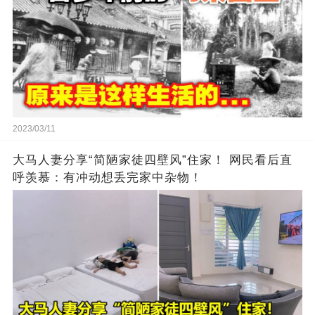
2023/03/11
大马人妻分享“简陋家徒四壁风”住家！ 网民看后直
呼羡慕：有冲动想丢完家中杂物！