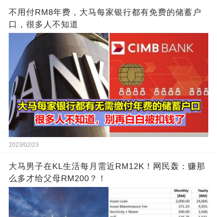
不用付RM8年费，大马每家银行都有免费的储蓄户
口，很多人不知道
2023/02/23
大马男子在KL生活每月需近RM12K！网民轰：赚那
么多才给父母RM200？！