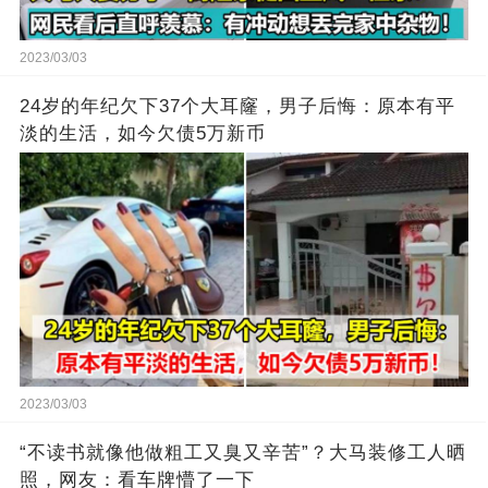
2023/03/03
24岁的年纪欠下37个大耳窿，男子后悔：原本有平
淡的生活，如今欠债5万新币
2023/03/03
“不读书就像他做粗工又臭又辛苦”？大马装修工人晒
照，网友：看车牌懵了一下