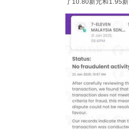
了10.80新元和1.9