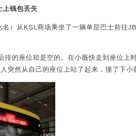
士上钱包丢失
）从KSL商场乘坐了一辆单层巴士前往JB Sen
但后排的座位却是空的。在小薇快走到座位上
男人突然从自己的座位上站了起来，撞了下小