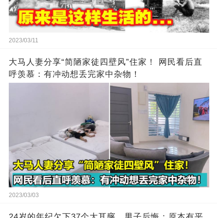
2023/03/11
大马人妻分享“简陋家徒四壁风”住家！ 网民看后直
呼羡慕：有冲动想丢完家中杂物！
2023/03/03
24岁的年纪欠下37个大耳窿，男子后悔：原本有平